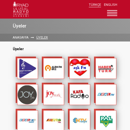
TÜRKÇE
ENGLISH
Uryad Kurumsal
Üyeler
Üyeler
ANASAYFA
ÜYELER
Uryad Üyelik
Üyeler
Araştırmalar
Duyurular
Radyoyu Keşfedin
İletişim