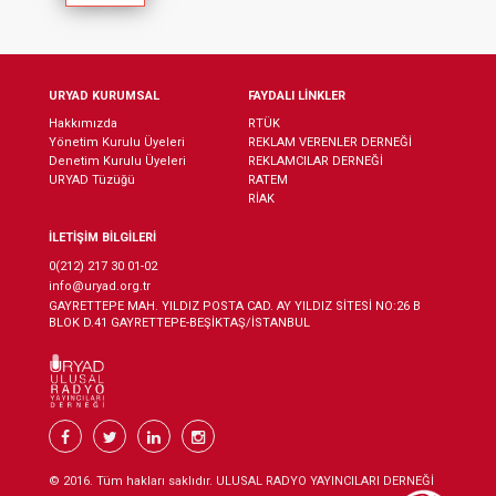
URYAD KURUMSAL
FAYDALI LİNKLER
Hakkımızda
RTÜK
Yönetim Kurulu Üyeleri
REKLAM VERENLER DERNEĞİ
Denetim Kurulu Üyeleri
REKLAMCILAR DERNEĞİ
URYAD Tüzüğü
RATEM
RİAK
İLETİŞİM BİLGİLERİ
0(212) 217 30 01-02
info@uryad.org.tr
GAYRETTEPE MAH. YILDIZ POSTA CAD. AY YILDIZ SİTESİ NO:26 B
BLOK D.41 GAYRETTEPE-BEŞİKTAŞ/İSTANBUL
© 2016. Tüm hakları saklıdır. ULUSAL RADYO YAYINCILARI DERNEĞİ