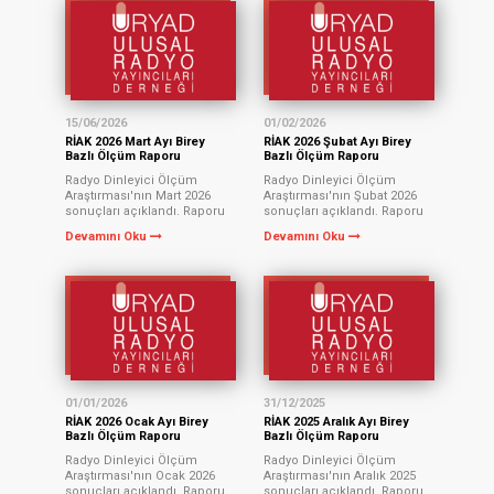
indirmek için tıklayınız.
indirmek için tıklayınız.
Radyo Dinleyici
Radyo Dinleyici
Dağılımlarına ait dosyayı
Dağılımlarına ait dosyayı
indirmek için tıklayınız.
indirmek için tıklayınız.
15/06/2026
01/02/2026
RİAK 2026 Mart Ayı Birey
RİAK 2026 Şubat Ayı Birey
Bazlı Ölçüm Raporu
Bazlı Ölçüm Raporu
Radyo Dinleyici Ölçüm
Radyo Dinleyici Ölçüm
Araştırması'nın Mart 2026
Araştırması'nın Şubat 2026
sonuçları açıklandı. Raporu
sonuçları açıklandı. Raporu
görmek için tıklayınız. 2026
görmek için tıklayınız. 2026
Devamını Oku
Devamını Oku
Mart 15 Dakikalık Erişimler
Şubat 15 Dakikalık Erişimler
için tıklayınız. İl bazlı ölçüm
için tıklayınız. İl bazlı ölçüm
sonuçlarına ait dosyayı
sonuçlarına ait dosyayı
indirmek için tıklayınız.
indirmek için tıklayınız.
Radyo Dinleyici
Radyo Dinleyici
Dağılımlarına ait dosyayı
Dağılımlarına ait dosyayı
indirmek için tıklayınız.
indirmek için tıklayınız.
Instar Analytics programına
Kanal eklemek için
belgedeki adımları
uygulayınız. tıklayınız
01/01/2026
31/12/2025
RİAK 2026 Ocak Ayı Birey
RİAK 2025 Aralık Ayı Birey
Bazlı Ölçüm Raporu
Bazlı Ölçüm Raporu
Radyo Dinleyici Ölçüm
Radyo Dinleyici Ölçüm
Araştırması'nın Ocak 2026
Araştırması'nın Aralık 2025
sonuçları açıklandı. Raporu
sonuçları açıklandı. Raporu