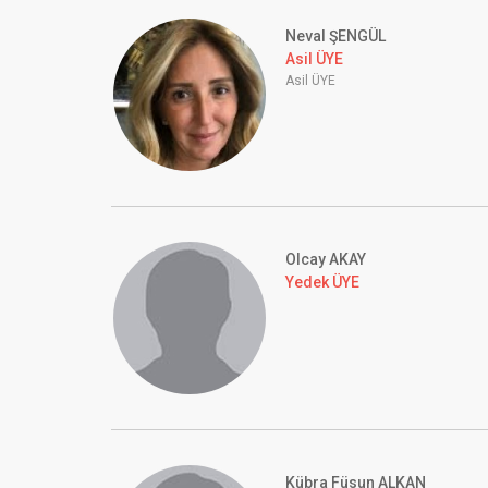
Neval ŞENGÜL
Asil ÜYE
Asil ÜYE
Olcay AKAY
Yedek ÜYE
Kübra Füsun ALKAN