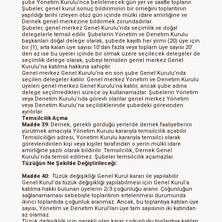
şube Yönetim Kurulu’nca belirlenecek gün yer ve saatte toplanır.
Şubeler, genel kurul sonuç bildiriminin bir örneğini toplantının
yapıldığı tarihi izleyen otuz gün içinde mülki idare amirliğine ve
Dernek genel merkezine bildirmek zorundadırlar.
Şubeler, genel merkez Genel Kurulu’nda seçimlik ve doğal
delegelerle temsil edilir. Şubelerin Yönetim ve Denetim Kurulu
başkanları doğal delege olarak, şubede kayıtlı her yirmi (20) üye için
bir (1), arta kalan üye sayısı 10’dan fazla veya toplam üye sayısı 20’
den az ise bu üyeler içinde bir olmak üzere seçilecek delegeler de
seçimlik delege olarak, şubeyi temsilen genel merkez Genel
Kurulu’na katılma hakkına sahiptir.
Genel merkez Genel Kurulu’na en son şube Genel Kurulu’nda
seçilen delegeler katılır. Genel merkez Yönetim ve Denetim Kurulu
üyeleri genel merkez Genel Kurulu’na katılır, ancak şube adına
delege seçilmedikleri sürece oy kullanamazlar. Şubelerin Yönetim
veya Denetim Kurulu’nda görevli olanlar genel merkez Yönetim
veya Denetim Kurulu’na seçildiklerinde şubedeki görevinden
ayrılırlar.
Temsilcilik Açma
Madde 39:
Dernek, gerekli gördüğü yerlerde dernek faaliyetlerini
yürütmek amacıyla Yönetim Kurulu kararıyla temsilcilik açabilir.
Temsilciliğin adresi, Yönetim Kurulu kararıyla temsilci olarak
görevlendirilen kişi veya kişiler tarafından o yerin mülkî idare
amirliğine yazılı olarak bildirilir. Temsilcilik, Dernek Genel
Kurulu’nda temsil edilmez. Şubeler temsilcilik açamazlar.
Tüzüğün Ne Şekilde Değiştirileceği:
Madde 40:
Tüzük değişikliği Genel Kurul kararı ile yapılabilir.
Genel Kurul’da tüzük değişikliği yapılabilmesi için Genel Kurul’a
katılma hakkı bulunan üyelerin 2/3 çoğunluğu aranır. Çoğunluğun
sağlanamaması sebebiyle toplantının ertelenmesi durumunda
ikinci toplantıda çoğunluk aranmaz. Ancak, bu toplantıya katılan üye
sayısı, Yönetim ve Denetim Kurul’ları üye tam sayısının iki katından
az olamaz.
Tüzük değişikliği için gerekli olan karar çoğunluğu toplantıya katılan