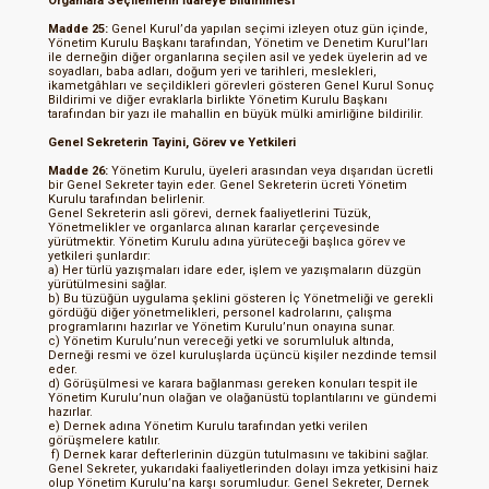
Organlara Seçilenlerin İdareye Bildirilmesi
Madde 25:
Genel Kurul’da yapılan seçimi izleyen otuz gün içinde,
Yönetim Kurulu Başkanı tarafından, Yönetim ve Denetim Kurul’ları
ile derneğin diğer organlarına seçilen asil ve yedek üyelerin ad ve
soyadları, baba adları, doğum yeri ve tarihleri, meslekleri,
ikametgâhları ve seçildikleri görevleri gösteren Genel Kurul Sonuç
Bildirimi ve diğer evraklarla birlikte Yönetim Kurulu Başkanı
tarafından bir yazı ile mahallin en büyük mülki amirliğine bildirilir.
Genel Sekreterin Tayini, Görev ve Yetkileri
Madde 26:
Yönetim Kurulu, üyeleri arasından veya dışarıdan ücretli
bir Genel Sekreter tayin eder. Genel Sekreterin ücreti Yönetim
Kurulu tarafından belirlenir.
Genel Sekreterin asli görevi, dernek faaliyetlerini Tüzük,
Yönetmelikler ve organlarca alınan kararlar çerçevesinde
yürütmektir. Yönetim Kurulu adına yürüteceği başlıca görev ve
yetkileri şunlardır:
a) Her türlü yazışmaları idare eder, işlem ve yazışmaların düzgün
yürütülmesini sağlar.
b) Bu tüzüğün uygulama şeklini gösteren İç Yönetmeliği ve gerekli
gördüğü diğer yönetmelikleri, personel kadrolarını, çalışma
programlarını hazırlar ve Yönetim Kurulu’nun onayına sunar.
c) Yönetim Kurulu’nun vereceği yetki ve sorumluluk altında,
Derneği resmi ve özel kuruluşlarda üçüncü kişiler nezdinde temsil
eder.
d) Görüşülmesi ve karara bağlanması gereken konuları tespit ile
Yönetim Kurulu’nun olağan ve olağanüstü toplantılarını ve gündemi
hazırlar.
e) Dernek adına Yönetim Kurulu tarafından yetki verilen
görüşmelere katılır.
f) Dernek karar defterlerinin düzgün tutulmasını ve takibini sağlar.
Genel Sekreter, yukarıdaki faaliyetlerinden dolayı imza yetkisini haiz
olup Yönetim Kurulu’na karşı sorumludur. Genel Sekreter, Dernek