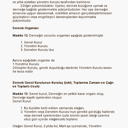
ve yıllık aidatları yönetim kurulu tarafından belirlenir.
2-Diğer yükümlülükler: Üyeler, dernek tüzüğüne uymak ve
derneğe bağlılık göstermekle yükümlüdürler. Her üye derneğin
amacına uygun davranmak, özellikle amacın gerçekleştirilmesini
güçleştirici veya engelleyici davranışlardan kaçınmakla
yükümlüdür.
Dernek Organları:
Madde 12:
Derneğin zorunlu organları aşağıda gösterilmiştir.
Genel Kurul
Yönetim Kurulu
Denetim Kurulu’dur.
Ayrıca aşağıdaki organlar da
1-Yürütme Kurulu
2-Disiplin Kurulu, gerek duyulduğu takdirde Yönetim Kurulu kararı
ile tesis edilir
Dernek Genel Kurulunun Kuruluş Şekli, Toplanma Zamanı ve Çağrı
ve Toplantı Usulü:
Madde 13:
Genel kurul, Derneğin en yetkili karar organı olup,
Derneğe kayıtlı üyelerden oluşur.
Genel Kurul:
Bu tüzükte belli edilen zamanda olağan,
Yönetim veya Denetim Kurulu’nun gerekli gördüğü hallerde
veya dernek üyelerinden üçte birinin yazılı isteği üzerine
otuz gün içinde olağanüstü toplanır.
Olağan Genel Kurul, 2 yılda bir, Mart ayı içerisinde, Yönetim