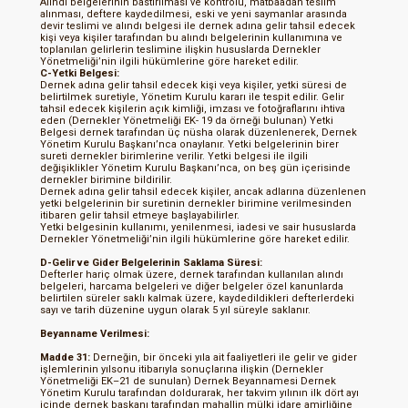
Alındı belgelerinin bastırılması ve kontrolü, matbaadan teslim
alınması, deftere kaydedilmesi, eski ve yeni saymanlar arasında
devir teslimi ve alındı belgesi ile dernek adına gelir tahsil edecek
kişi veya kişiler tarafından bu alındı belgelerinin kullanımına ve
toplanılan gelirlerin teslimine ilişkin hususlarda Dernekler
Yönetmeliği’nin ilgili hükümlerine göre hareket edilir.
C-Yetki Belgesi:
Dernek adına gelir tahsil edecek kişi veya kişiler, yetki süresi de
belirtilmek suretiyle, Yönetim Kurulu kararı ile tespit edilir. Gelir
tahsil edecek kişilerin açık kimliği, imzası ve fotoğraflarını ihtiva
eden (Dernekler Yönetmeliği EK- 19 da örneği bulunan) Yetki
Belgesi dernek tarafından üç nüsha olarak düzenlenerek, Dernek
Yönetim Kurulu Başkanı’nca onaylanır. Yetki belgelerinin birer
sureti dernekler birimlerine verilir. Yetki belgesi ile ilgili
değişiklikler Yönetim Kurulu Başkanı’nca, on beş gün içerisinde
dernekler birimine bildirilir.
Dernek adına gelir tahsil edecek kişiler, ancak adlarına düzenlenen
yetki belgelerinin bir suretinin dernekler birimine verilmesinden
itibaren gelir tahsil etmeye başlayabilirler.
Yetki belgesinin kullanımı, yenilenmesi, iadesi ve sair hususlarda
Dernekler Yönetmeliği’nin ilgili hükümlerine göre hareket edilir.
D-Gelir ve Gider Belgelerinin Saklama Süresi:
Defterler hariç olmak üzere, dernek tarafından kullanılan alındı
belgeleri, harcama belgeleri ve diğer belgeler özel kanunlarda
belirtilen süreler saklı kalmak üzere, kaydedildikleri defterlerdeki
sayı ve tarih düzenine uygun olarak 5 yıl süreyle saklanır.
Beyanname Verilmesi:
Madde 31:
Derneğin, bir önceki yıla ait faaliyetleri ile gelir ve gider
işlemlerinin yılsonu itibarıyla sonuçlarına ilişkin (Dernekler
Yönetmeliği EK–21 de sunulan) Dernek Beyannamesi Dernek
Yönetim Kurulu tarafından doldurarak, her takvim yılının ilk dört ayı
içinde dernek başkanı tarafından mahallin mülki idare amirliğine