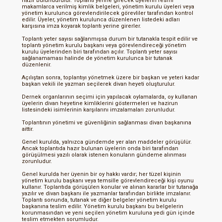
hazır bulundurulur. Toplantı yerine girecek üyelerin resmi
makamlarca verilmiş kimlik belgeleri, yönetim kurulu üyeleri veya
yönetim kurulunca görevlendirilecek görevliler tarafından kontrol
edilir. Üyeler, yönetim kurulunca düzenlenen listedeki adları
karşısına imza koyarak toplantı yerine girerler.
Toplantı yeter sayısı sağlanmışsa durum bir tutanakla tespit edilir ve
toplantı yönetim kurulu başkanı veya görevlendireceği yönetim
kurulu üyelerinden biri tarafından açılır. Toplantı yeter sayısı
sağlanamaması halinde de yönetim kurulunca bir tutanak
düzenlenir.
Açılıştan sonra, toplantıyı yönetmek üzere bir başkan ve yeteri kadar
başkan vekili ile yazman seçilerek divan heyeti oluşturulur.
Dernek organlarının seçimi için yapılacak oylamalarda, oy kullanan
üyelerin divan heyetine kimliklerini göstermeleri ve hazirun
listesindeki isimlerinin karşılarını imzalamaları zorunludur.
Toplantının yönetimi ve güvenliğinin sağlanması divan başkanına
aittir.
Genel kurulda, yalnızca gündemde yer alan maddeler görüşülür.
Ancak toplantıda hazır bulunan üyelerin onda biri tarafından
görüşülmesi yazılı olarak istenen konuların gündeme alınması
zorunludur.
Genel kurulda her üyenin bir oy hakkı vardır; her tüzel kişinin
yönetim kurulu başkanı veya temsille görevlendireceği kişi oyunu
kullanır. Toplantıda görüşülen konular ve alınan kararlar bir tutanağa
yazılır ve divan başkanı ile yazmanlar tarafından birlikte imzalanır.
Toplantı sonunda, tutanak ve diğer belgeler yönetim kurulu
başkanına teslim edilir. Yönetim kurulu başkanı bu belgelerin
korunmasından ve yeni seçilen yönetim kuruluna yedi gün içinde
teslim etmekten sorumludur.