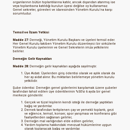
organlarının bütün toplantılarına katılır, ancak dışarıdan atanmış ise
veya toplantısına katıldığı kurulun üyesi değilse oy kullanamaz.
Genel sekreter, görevleri ve idaresinden Yönetim Kurulu’na karşı
sorumludur.
Temsil ve İlzam Yetkisi
Madde 27:
Derneği, Yönetim Kurulu Başkanı ve üyeleri temsil eder.
Her Genel Kurulu takiben Yönetim Kurulu düzenleyici bir sirkülerle
Yönetim Kurulu üyelerinin ve Genel Sekreterin imza yetkilerini
belirler.
Derneğin Gelir Kaynakları
Madde 28:
Derneğin gelir kaynakları aşağıda sayılmıştır.
Üye Aidatı: Üyelerden giriş ödentisi olarak ve aylık olarak da
her ay aidat alınır. Bu miktarları belirlemeye yönetim kurulu
yetkilidir.
Şube ödentisi: Derneğin genel giderlerini karşılamak üzere şubeler
tarafından tahsil edilen üye ödentilerinin %50’si 6 ayda bir genel
merkeze gönderilir.
Gerçek ve tüzel kişilerin kendi isteği ile derneğe yaptıkları
bağış ve yardımlar.
Dernek tarafından tertiplenen çay ve yemekli toplantı, gezi
ve eğlence, temsil, konser, spor yarışması ve konferans gibi
faaliyetlerden sağlanan gelirler,
Derneğin mal varlığından elde edilen gelirler,
Yardım toplama hakkındaki mevzuat hükümlerine uygun
olarak toplanacak bağış ve yardımlar.