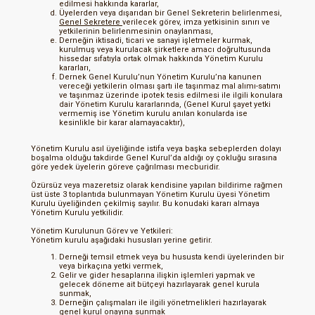
edilmesi hakkında kararlar,
Üyelerden veya dışarıdan bir Genel Sekreterin belirlenmesi,
Genel Sekretere
verilecek görev, imza yetkisinin sınırı ve
yetkilerinin belirlenmesinin onaylanması,
Derneğin iktisadi, ticari ve sanayi işletmeler kurmak,
kurulmuş veya kurulacak şirketlere amacı doğrultusunda
hissedar sıfatıyla ortak olmak hakkında Yönetim Kurulu
kararları,
Dernek Genel Kurulu’nun Yönetim Kurulu’na kanunen
vereceği yetkilerin olması şartı ile taşınmaz mal alımı-satımı
ve taşınmaz üzerinde ipotek tesis edilmesi ile ilgili konulara
dair Yönetim Kurulu kararlarında, (Genel Kurul şayet yetki
vermemiş ise Yönetim kurulu anılan konularda ise
kesinlikle bir karar alamayacaktır),
Yönetim Kurulu asıl üyeliğinde istifa veya başka sebeplerden dolayı
boşalma olduğu takdirde Genel Kurul’da aldığı oy çokluğu sırasına
göre yedek üyelerin göreve çağrılması mecburidir.
Özürsüz veya mazeretsiz olarak kendisine yapılan bildirime rağmen
üst üste 3 toplantıda bulunmayan Yönetim Kurulu üyesi Yönetim
Kurulu üyeliğinden çekilmiş sayılır. Bu konudaki kararı almaya
Yönetim Kurulu yetkilidir.
Yönetim Kurulunun Görev ve Yetkileri:
Yönetim kurulu aşağıdaki hususları yerine getirir.
Derneği temsil etmek veya bu hususta kendi üyelerinden bir
veya birkaçına yetki vermek,
Gelir ve gider hesaplarına ilişkin işlemleri yapmak ve
gelecek döneme ait bütçeyi hazırlayarak genel kurula
sunmak,
Derneğin çalışmaları ile ilgili yönetmelikleri hazırlayarak
genel kurul onayına sunmak