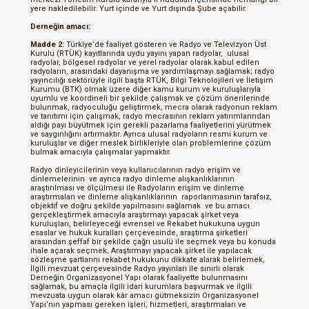
yere nakledilebilir. Yurt içinde ve Yurt dışında Şube açabilir.
Derneğin amacı:
Madde 2:
Türkiye’de faaliyet gösteren ve Radyo ve Televizyon Üst
Kurulu (RTÜK) kayıtlarında uydu yayını yapan radyolar, ulusal
radyolar, bölgesel radyolar ve yerel radyolar olarak kabul edilen
radyoların, arasındaki dayanışma ve yardımlaşmayı sağlamak; radyo
yayıncılığı sektörüyle ilgili başta RTÜK, Bilgi Teknolojileri ve İletişim
Kurumu (BTK) olmak üzere diğer kamu kurum ve kuruluşlarıyla
uyumlu ve koordineli bir şekilde çalışmak ve çözüm önerilerinde
bulunmak, radyoculuğu geliştirmek, mecra olarak radyonun reklam
ve tanıtımı için çalışmak, radyo mecrasının reklam yatırımlarından
aldığı payı büyütmek için gerekli pazarlama faaliyetlerini yürütmek
ve saygınlığını artırmaktır. Ayrıca ulusal radyoların resmi kurum ve
kuruluşlar ve diğer meslek birlikleriyle olan problemlerine çözüm
bulmak amacıyla çalışmalar yapmaktır.
Radyo dinleyicilerinin veya kullanıcılarının radyo erişim ve
dinlemelerinin ve ayrıca radyo dinleme alışkanlıklarının
araştırılması ve ölçülmesi ile Radyoların erişim ve dinleme
araştırmaları ve dinleme alışkanlıklarının raporlanmasının tarafsız,
objektif ve doğru şekilde yapılmasını sağlamak ve bu amacı
gerçekleştirmek amacıyla araştırmayı yapacak şirket veya
kuruluşları, belirleyeceği evrensel ve Rekabet hukukuna uygun
esaslar ve hukuk kuralları çerçevesinde, araştırma şirketleri
arasından şeffaf bir şekilde çağrı usulü ile seçmek veya bu konuda
ihale açarak seçmek, Araştırmayı yapacak şirket ile yapılacak
sözleşme şartlarını rekabet hukukunu dikkate alarak belirlemek,
İlgili mevzuat çerçevesinde Radyo yayınları ile sınırlı olarak
Derneğin Organizasyonel Yapı olarak faaliyette bulunmasını
sağlamak, bu amaçla ilgili idari kurumlara başvurmak ve ilgili
mevzuata uygun olarak kâr amacı gütmeksizin Organizasyonel
Yapı’nın yapması gereken işleri, hizmetleri, araştırmaları ve