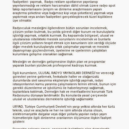
faaliyetleri yapmak, Radyo reklam spotlarının yayınlanıp
yayınlanmadığı ve reklam harcamaları dâhil olmak üzere radyo spot
takip raporlamasını (erişim ve dinleme araştırmasını yapan
araştırma şirketine veya bağımsız kişi veya şirketlere) yapmak veya
yaptırmak veya anılan faaliyetleri gerçekleştirecek tüzel kişiliklere
üye olmaktır.
Radyoculuk mesleğini ilgilendiren bütün sorunları incelemek,
çözüm yolları bulmak, bu yolda görevli diğer kurum ve kuruluşlarla
işbirliği yapmak, ortaklık kurmak. Bu kapsamda bölgesel, ulusal ve
uluslararası nitelikteki meslek sorunlarını incelemek ve bunlarla
ilgili çözüm yollarını tespit etmek için kanunların izin verdiği ölçüde
diğer meslek kuruluşlarıyla ortak çalışmalar yapmak ve mesleki
dayanışmayı güçlendirmek, üyelerine ve üyelerinin çalıştıkları
kurumlara gelişme olanakları sağlamak.
Mesleğin ve derneğin gelişmesine ilişkin plan ve programlar
yaparak bunları yürütecek profesyonel kadroyu kurmak.
İlgili kurumların, ULUSAL RADYO YAYINCILARI DERNEĞİ’ne vereceği
görevleri yerine getirmek, fevkalade haller ve olağanüstü
durumlarda sivil savunma ekipleriyle işbirliği yapmak, radyo
istasyonlarının kamu yararına çalışmalarını temin etmek, bunun için
gerekli düzenleme ve işbölümü ile haberleşmeyi sağlamak,
toplantılara katılmak, Derneğin hak ve menfaatlerini korumak Türk
Radyosunu dünyaya tanıtmaktır. Bu konularda yasal çerçevede
ulusal ve uluslararası derneklerle işbirliği sağlamaktır.
URYAD, Türkiye Cumhuriyeti Devleti’nin yargı yetkisi altında her türlü
teknik, usul ve araçlarla ve her ne isim altında olursa olsun,
elektromanyetik dalgalar veya diğer yollarla yapılan radyo yayın
hizmetleriyle ilgili dinlenme oranlarının ölçümüne ilişkin faaliyet
gösterir.