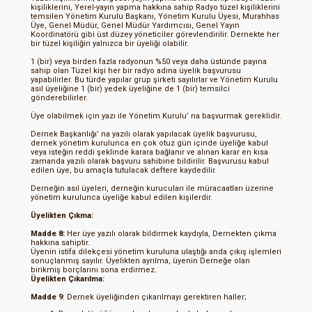
kişiliklerini, Yerel-yayın yapma hakkına sahip Radyo tüzel kişiliklerini
temsilen Yönetim Kurulu Başkanı, Yönetim Kurulu Üyesi, Murahhas
Üye, Genel Müdür, Genel Müdür Yardımcısı, Genel Yayın
Koordinatörü gibi üst düzey yöneticiler görevlendirilir. Dernekte her
bir tüzel kişiliğin yalnızca bir üyeliği olabilir.
1 (bir) veya birden fazla radyonun %50 veya daha üstünde payına
sahip olan Tüzel kişi her bir radyo adına üyelik başvurusu
yapabilirler. Bu türde yapılar grup şirketi sayılırlar ve Yönetim Kurulu
asıl üyeliğine 1 (bir) yedek üyeliğine de 1 (bir) temsilci
gönderebilirler.
Üye olabilmek için yazı ile Yönetim Kurulu’ na başvurmak gereklidir.
Dernek Başkanlığı’ na yazılı olarak yapılacak üyelik başvurusu,
dernek yönetim kurulunca en çok otuz gün içinde üyeliğe kabul
veya isteğin reddi şeklinde karara bağlanır ve alınan karar en kısa
zamanda yazılı olarak başvuru sahibine bildirilir. Başvurusu kabul
edilen üye, bu amaçla tutulacak deftere kaydedilir.
Derneğin asıl üyeleri, derneğin kurucuları ile müracaatları üzerine
yönetim kurulunca üyeliğe kabul edilen kişilerdir.
Üyelikten Çıkma:
Madde 8:
Her üye yazılı olarak bildirmek kaydıyla, Dernekten çıkma
hakkına sahiptir.
Üyenin istifa dilekçesi yönetim kuruluna ulaştığı anda çıkış işlemleri
sonuçlanmış sayılır. Üyelikten ayrılma, üyenin Derneğe olan
birikmiş borçlarını sona erdirmez.
Üyelikten Çıkarılma:
Madde 9
: Dernek üyeliğinden çıkarılmayı gerektiren haller;