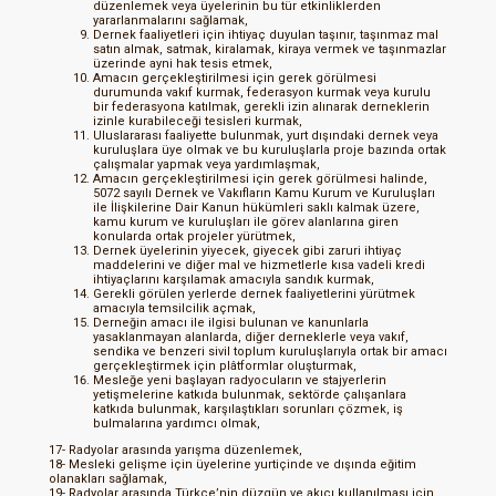
düzenlemek veya üyelerinin bu tür etkinliklerden
yararlanmalarını sağlamak,
Dernek faaliyetleri için ihtiyaç duyulan taşınır, taşınmaz mal
satın almak, satmak, kiralamak, kiraya vermek ve taşınmazlar
üzerinde ayni hak tesis etmek,
Amacın gerçekleştirilmesi için gerek görülmesi
durumunda vakıf kurmak, federasyon kurmak veya kurulu
bir federasyona katılmak, gerekli izin alınarak derneklerin
izinle kurabileceği tesisleri kurmak,
Uluslararası faaliyette bulunmak, yurt dışındaki dernek veya
kuruluşlara üye olmak ve bu kuruluşlarla proje bazında ortak
çalışmalar yapmak veya yardımlaşmak,
Amacın gerçekleştirilmesi için gerek görülmesi halinde,
5072 sayılı Dernek ve Vakıfların Kamu Kurum ve Kuruluşları
ile İlişkilerine Dair Kanun hükümleri saklı kalmak üzere,
kamu kurum ve kuruluşları ile görev alanlarına giren
konularda ortak projeler yürütmek,
Dernek üyelerinin yiyecek, giyecek gibi zaruri ihtiyaç
maddelerini ve diğer mal ve hizmetlerle kısa vadeli kredi
ihtiyaçlarını karşılamak amacıyla sandık kurmak,
Gerekli görülen yerlerde dernek faaliyetlerini yürütmek
amacıyla temsilcilik açmak,
Derneğin amacı ile ilgisi bulunan ve kanunlarla
yasaklanmayan alanlarda, diğer derneklerle veya vakıf,
sendika ve benzeri sivil toplum kuruluşlarıyla ortak bir amacı
gerçekleştirmek için plâtformlar oluşturmak,
Mesleğe yeni başlayan radyocuların ve stajyerlerin
yetişmelerine katkıda bulunmak, sektörde çalışanlara
katkıda bulunmak, karşılaştıkları sorunları çözmek, iş
bulmalarına yardımcı olmak,
17- Radyolar arasında yarışma düzenlemek,
18- Mesleki gelişme için üyelerine yurtiçinde ve dışında eğitim
olanakları sağlamak,
19- Radyolar arasında Türkçe’nin düzgün ve akıcı kullanılması için