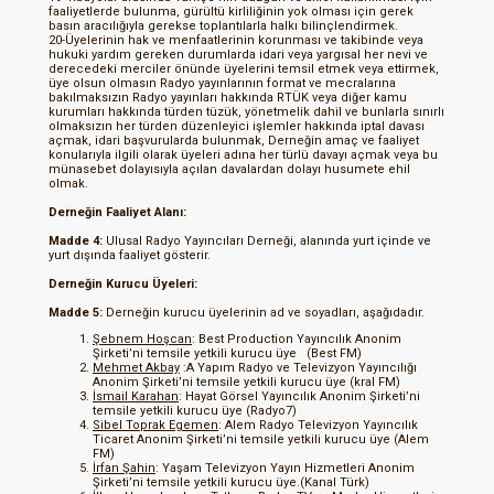
faaliyetlerde bulunma, gürültü kirliliğinin yok olması için gerek
basın aracılığıyla gerekse toplantılarla halkı bilinçlendirmek.
20-Üyelerinin hak ve menfaatlerinin korunması ve takibinde veya
hukuki yardım gereken durumlarda idari veya yargısal her nevi ve
derecedeki merciler önünde üyelerini temsil etmek veya ettirmek,
üye olsun olmasın Radyo yayınlarının format ve mecralarına
bakılmaksızın Radyo yayınları hakkında RTÜK veya diğer kamu
kurumları hakkında türden tüzük, yönetmelik dahil ve bunlarla sınırlı
olmaksızın her türden düzenleyici işlemler hakkında iptal davası
açmak, idari başvurularda bulunmak, Derneğin amaç ve faaliyet
konularıyla ilgili olarak üyeleri adına her türlü davayı açmak veya bu
münasebet dolayısıyla açılan davalardan dolayı husumete ehil
olmak.
Derneğin Faaliyet Alanı:
Madde 4:
Ulusal Radyo Yayıncıları Derneği, alanında yurt içinde ve
yurt dışında faaliyet gösterir.
Derneğin Kurucu Üyeleri:
Madde 5:
Derneğin kurucu üyelerinin ad ve soyadları, aşağıdadır.
Şebnem Hoşcan
: Best Production Yayıncılık Anonim
Şirketi’ni temsile yetkili kurucu üye (Best FM)
Mehmet Akbay
:A Yapım Radyo ve Televizyon Yayıncılığı
Anonim Şirketi’ni temsile yetkili kurucu üye (kral FM)
İsmail Karahan
: Hayat Görsel Yayıncılık Anonim Şirketi’ni
temsile yetkili kurucu üye (Radyo7)
Sibel Toprak Egemen
: Alem Radyo Televizyon Yayıncılık
Ticaret Anonim Şirketi’ni temsile yetkili kurucu üye (Alem
FM)
İrfan Şahin
: Yaşam Televizyon Yayın Hizmetleri Anonim
Şirketi’ni temsile yetkili kurucu üye.(Kanal Türk)