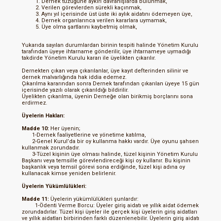
Dernek tüzüğüne aykırı davranışlarda bulunmak,
Verilen görevlerden sürekli kaçınmak,
Aynı yıl içerisinde üst üste iki aylık aidatını ödemeyen üye,
Dernek organlarınca verilen kararlara uymamak,
Üye olma şartlarını kaybetmiş olmak,
Yukarıda sayılan durumlardan birinin tespiti halinde Yönetim Kurulu
tarafından üyeye ihtarname gönderilir, üye ihtarnameye uymadığı
takdirde Yönetim Kurulu kararı ile üyelikten çıkarılır.
Dernekten çıkan veya çıkarılanlar, üye kayıt defterinden silinir ve
dernek malvarlığında hak iddia edemez.
Çıkarılma kararından sonra Dernek tarafından çıkarılan üyeye 15 gün
içerisinde yazılı olarak çıkarıldığı bildirilir.
Üyelikten çıkarılma, üyenin Derneğe olan birikmiş borçlarını sona
erdirmez.
Üyelerin Hakları:
Madde 10:
Her üyenin;
1-Dernek faaliyetlerine ve yönetime katılma,
2-Genel Kurul’da bir oy kullanma hakkı vardır. Üye oyunu şahsen
kullanmak zorundadır.
3-Tüzel kişinin üye olması halinde, tüzel kişinin Yönetim Kurulu
Başkanı veya temsille görevlendireceği kişi oy kullanır. Bu kişinin
başkanlık veya temsil görevi sona erdiğinde, tüzel kişi adına oy
kullanacak kimse yeniden belirlenir.
Üyelerin Yükümlülükleri:
Madde 11:
Üyelerin yükümlülükleri şunlardır:
1-Ödenti Verme Borcu: Üyeler giriş aidatı ve yıllık aidat ödemek
zorundadırlar. Tüzel kişi üyeler ile gerçek kişi üyelerin giriş aidatları
ve yıllık aidatları birbirinden farklı düzenlenebilir. Üyelerin giriş aidatı