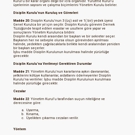
Kurul’u bir karar organı değil bir icra organıdır. Yürütme Kurul’u
üyelerinin sayısını ve çalışma biçimlerini Yönetim Kurulu belirler.
Disiplin Kurulu’nun Kuruluş ve Görevleri
Madde 20:
Disiplin Kurulu'nun 3 (üç) asil ve 1( bir) yedek üyesi
Genel Kurulca bir yıl için seçilir. Disiplin Kurulu görevini Dernek
Tüzüğünde tespit edilen esaslar ve usullere göre yapar ve
sonuçlarını Yönetim Kurulunca bildirir.
Disiplin Kurulu kendi arasından bir başkan ve bir sekreter seçer.
Başkanın her ne sebeple olursa olsun görevinden ayrılması
halinde, yedekten çağrılacaklarla birlikte kendi aralarından yeniden
bir başkan seçerler.
İşbu madde Disiplin Kurulunun kurulması halinde yürürlüğe
girecektir.
Disiplin Kurulu’na Verilmeyi Gerektiren Durumlar
Madde 21:
Yönetim Kurulu’nun kararlarına aykırı davrananlar,
yetkilerini kötüye kullananlar, aidatlarını ödemeyenler Disiplin
Kurulu’na verilirler. İşbu madde Disiplin Kurulunun kurulması
halinde yürürlüğe girecektir.
Cezalar
Madde 22
: Yönetim Kurul’u tarafından suçun niteliğine ve
derecesine göre:
Uyarma,
Kınama,
Üyelikten çıkarma cezaları verilir.
Yöntem