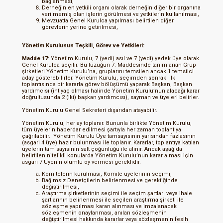
bağlanması,
Derneğin en yetkili organı olarak derneğin diğer bir organına
verilmemiş olan işlerin görülmesi ve yetkilerin kullanılması,
Mevzuatta Genel Kurulca yapılması belirtilen diğer
görevlerin yerine getirilmesi,
Yönetim Kurulunun Teşkili, Görev ve Yetkileri:
Madde 17
: Yönetim Kurulu, 7 (yedi) asıl ve 7 (yedi) yedek üye olarak
Genel Kurulca seçilir. Bu tüzüğün 7. Maddesinde tanımlanan Grup
şirketleri Yönetim Kurulu’na, gruplarını temsilen ancak 1 temsilci
aday gösterebilirler. Yönetim Kurulu, seçimden sonraki ilk
toplantısında bir kararla görev bölüşümü yaparak Başkan, Başkan
yardımcısı (ihtiyaç olması halinde Yönetim Kurulu’nun alacağı karar
doğrultusunda 2 (iki) başkan yardımcısı), sayman ve üyeleri belirler.
Yönetim Kurulu Genel Sekreteri dışarıdan atayabilir.
Yönetim Kurulu, her ay toplanır. Bununla birlikte Yönetim Kurulu,
tüm üyelerin haberdar edilmesi şartıyla her zaman toplantıya
çağrılabilir. Yönetim Kurulu Üye tamsayısının yarısından fazlasının
(asgari 4 üye) hazır bulunması ile toplanır. Kararlar, toplantıya katılan
üyelerin tam sayısının salt çoğunluğu ile alınır. Ancak aşağıda
belirtilen nitelikli konularda Yönetim Kurulu’nun karar alması için
asgari 7 Üyenin olumlu oy vermesi gereklidir.
Komitelerin kurulması, Komite üyelerinin seçimi,
Bağımsız Denetçilerin belirlenmesi ve gerektiğinde
değiştirilmesi,
Araştırma şirketlerinin seçimi ile seçim şartları veya ihale
şartlarının belirlenmesi ile seçilen araştırma şirketi ile
sözleşme yapılması kararı alınması ve imzalanacak
sözleşmenin onaylanması, anılan sözleşmenin
değiştirilmesi hakkında kararlar veya sözleşmenin fesih