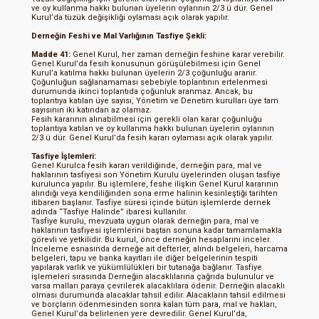
ve oy kullanma hakkı bulunan üyelerin oylarının 2/3 ü dür. Genel
Kurul’da tüzük değişikliği oylaması açık olarak yapılır.
Derneğin Feshi ve Mal Varlığının Tasfiye Şekli:
Madde 41:
Genel Kurul, her zaman derneğin feshine karar verebilir.
Genel Kurul’da fesih konusunun görüşülebilmesi için Genel
Kurul’a katılma hakkı bulunan üyelerin 2/3 çoğunluğu aranır.
Çoğunluğun sağlanamaması sebebiyle toplantının ertelenmesi
durumunda ikinci toplantıda çoğunluk aranmaz. Ancak, bu
toplantıya katılan üye sayısı, Yönetim ve Denetim kurulları üye tam
sayısının iki katından az olamaz.
Fesih kararının alınabilmesi için gerekli olan karar çoğunluğu
toplantıya katılan ve oy kullanma hakkı bulunan üyelerin oylarının
2/3 ü dür. Genel Kurul’da fesih kararı oylaması açık olarak yapılır.
Tasfiye İşlemleri:
Genel Kurulca fesih kararı verildiğinde, derneğin para, mal ve
haklarının tasfiyesi son Yönetim Kurulu üyelerinden oluşan tasfiye
kurulunca yapılır. Bu işlemlere, feshe ilişkin Genel Kurul kararının
alındığı veya kendiliğinden sona erme halinin kesinleştiği tarihten
itibaren başlanır. Tasfiye süresi içinde bütün işlemlerde dernek
adında “Tasfiye Halinde” ibaresi kullanılır.
Tasfiye kurulu, mevzuata uygun olarak derneğin para, mal ve
haklarının tasfiyesi işlemlerini baştan sonuna kadar tamamlamakla
görevli ve yetkilidir. Bu kurul, önce derneğin hesaplarını inceler.
İnceleme esnasında derneğe ait defterler, alındı belgeleri, harcama
belgeleri, tapu ve banka kayıtları ile diğer belgelerinin tespiti
yapılarak varlık ve yükümlülükleri bir tutanağa bağlanır. Tasfiye
işlemeleri sırasında Derneğin alacaklılarına çağrıda bulunulur ve
varsa malları paraya çevrilerek alacaklılara ödenir. Derneğin alacaklı
olması durumunda alacaklar tahsil edilir. Alacakların tahsil edilmesi
ve borçların ödenmesinden sonra kalan tüm para, mal ve hakları,
Genel Kurul’da belirlenen yere devredilir. Genel Kurul’da,