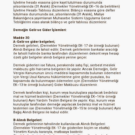
İşletme hesabı esasına göre kayıt tutulması durumunda
yılsonlarında (31 Aralık) (Dernekler Yönetmeliği EK–16 da belirtilen)
İşletme Hesabı Tablosu düzenlenir. Bilânço esasına göre defter
tutulması durumunda ise, yılsonlarında (31 Aralık), Maliye
Bakanlığınca yayımlanan Muhasebe Sistemi Uygulama Genel
Tebliğlerini esas alarak bilânço ve gelir tablosu düzenlenir.
Derneğin Gelir ve Gider İşlemleri:
Madde 30
:
A-Gelir ve gider belgeleri;
Dernek gelirleri, (Dernekler Yönetmeliği EK- 17 de örneği bulunan)
Alındı Belgesi ile tahsil edilir. Dernek gelirlerinin bankalar aracılığı
ile tahsili halinde banka tarafından düzenlenen dekont veya hesap
özeti gibi belgeler alındı belgesi yerine geçer.
Dernek giderleri ise fatura, perakende satış fişi, serbest meslek
makbuzu gibi harcama belgeleri ile yapılır. Ancak Derneğin, Gelir
Vergisi Kanununun üncü maddesi kapsamında bulunan ödemeleri
için Vergi Usul Kanunu hükümlerine göre gider pusulası, bu
kapsamda da bulunmayan ödemeleri için (Dernekler Yönetmeliği
EK–13 te örneği bulunan) Gider Makbuzu düzenlenir.
Dernek tarafından kişi, kurum veya kuruluşlara yapılacak bedelsiz
mal ve hizmet teslimleri (Dernekler Yönetmeliği EK–14 te örneği
bulunan) Ayni Yardım Teslim Belgesi ile yapılır. Kişi, kurum veya
kuruluşlar tarafından derneğe yapılacak bedelsiz mal ve hizmet
teslimleri ise (Dernekler Yönetmeliği EK–15 te örneği bulunan) Ayni
Bağış Alındı Belgesi ile kabul edilir.
B-Alındı Belgeleri:
Dernek gelirlerinin tahsilinde kullanılacak Alındı Belgeleri
(Dernekler Yönetmeliği EK- 17 de gösterilen biçim ve ebatta)
Yönetim Kurulu kararıyla, matbaaya bastırılır.