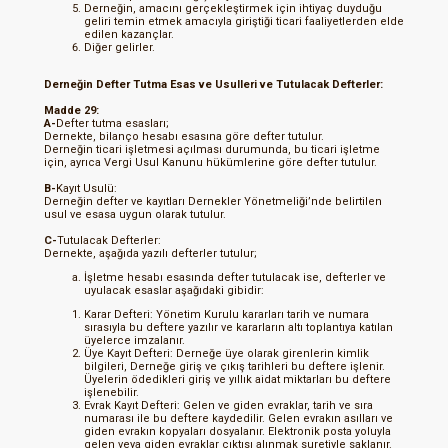
Derneğin, amacını gerçekleştirmek için ihtiyaç duyduğu
geliri temin etmek amacıyla giriştiği ticari faaliyetlerden elde
edilen kazançlar.
Diğer gelirler.
Derneğin Defter Tutma Esas ve Usulleri ve Tutulacak Defterler:
Madde 29:
A-
Defter tutma esasları;
Dernekte, bilanço hesabı esasına göre defter tutulur.
Derneğin ticari işletmesi açılması durumunda, bu ticari işletme
için, ayrıca Vergi Usul Kanunu hükümlerine göre defter tutulur.
B-
Kayıt Usulü:
Derneğin defter ve kayıtları Dernekler Yönetmeliği’nde belirtilen
usul ve esasa uygun olarak tutulur.
C-
Tutulacak Defterler:
Dernekte, aşağıda yazılı defterler tutulur;
İşletme hesabı esasında defter tutulacak ise, defterler ve
uyulacak esaslar aşağıdaki gibidir:
Karar Defteri: Yönetim Kurulu kararları tarih ve numara
sırasıyla bu deftere yazılır ve kararların altı toplantıya katılan
üyelerce imzalanır.
Üye Kayıt Defteri: Derneğe üye olarak girenlerin kimlik
bilgileri, Derneğe giriş ve çıkış tarihleri bu deftere işlenir.
Üyelerin ödedikleri giriş ve yıllık aidat miktarları bu deftere
işlenebilir.
Evrak Kayıt Defteri: Gelen ve giden evraklar, tarih ve sıra
numarası ile bu deftere kaydedilir. Gelen evrakın asılları ve
giden evrakın kopyaları dosyalanır. Elektronik posta yoluyla
gelen veya giden evraklar çıktısı alınmak suretiyle saklanır.