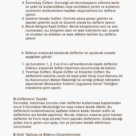
Demirbaş Defteri: Derneğe ait demirbaşların edinme tarihi
ve şekli ile kullanıldıkları veya verildikleri yerler ve kullanım
sürelerini dolduranların kayıttan düşürülmesi bu deftere
işlenir.
İşletme Hesabı Defteri: Dernek adına alınan gelirler ve
yapılan giderler açık ve düzenli olarak bu deftere işlenir.
Alındı Belgesi Kayıt Defteri: Alındı belgelerinin seri ve sıra
numaraları, bu belgeleri alan ve iade edenlerin adı, soyadı
ve imzaları ile aldıkları ve iade ettikleri tarihler bu deftere
işlenir.
Bilânço esasında tutulacak defterler ve uyulacak esaslar
aşağıdaki gibidir:
(a) bendinin 1, 2, 3 ve 6’ncı alt bentlerinde kayıtlı defterler
bilânço esasında defter tutulması durumunda da tutulur.
Yevmiye Defteri, Büyük Defter ve Envanter Defteri: Bu
defterlerin tutulma usulü ile kayıt şekli Vergi Usul Kanunu ile
bu Kanununun Maliye Bakanlığı’na verdiği yetkiye istinaden
yayımlanan Muhasebe Sistemi Uygulama Genel Tebliğleri
esaslarına göre yapılır.
D-
Defterlerin Tasdiki:
Dernekte, tutulması zorunlu olan defterler kullanmaya başlamadan
önce İl Dernekler Müdürlüğü’ne veya notere tasdik ettirilir. Bu
defterlerin kullanılmasına sayfaları bitene kadar devam edilir ve
defterlerin ara tasdiki yapılmaz. Ancak, bilânço esasına göre tutulan
defterler ile form veya sürekli form yapraklı defterlerin, kullanılacağı
yıldan önce gelen son ayda, her yıl yeniden tasdik ettirilmesi
zorunludur.
E-
Gelir Tablosu ve Bilânço Düzenlenmesi