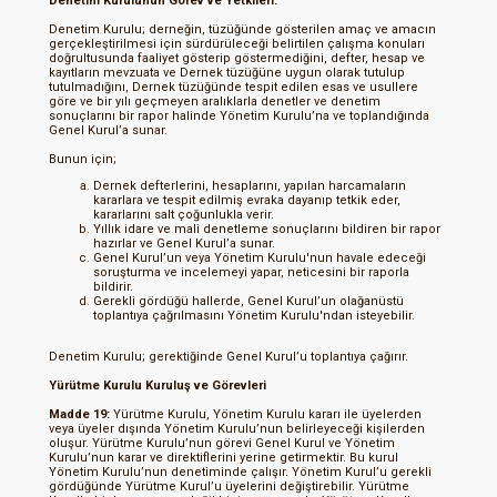
Denetim Kurulunun Görev ve Yetkileri:
Denetim Kurulu; derneğin, tüzüğünde gösterilen amaç ve amacın
gerçekleştirilmesi için sürdürüleceği belirtilen çalışma konuları
doğrultusunda faaliyet gösterip göstermediğini, defter, hesap ve
kayıtların mevzuata ve Dernek tüzüğüne uygun olarak tutulup
tutulmadığını, Dernek tüzüğünde tespit edilen esas ve usullere
göre ve bir yılı geçmeyen aralıklarla denetler ve denetim
sonuçlarını bir rapor halinde Yönetim Kurulu’na ve toplandığında
Genel Kurul’a sunar.
Bunun için;
Dernek defterlerini, hesaplarını, yapılan harcamaların
kararlara ve tespit edilmiş evraka dayanıp tetkik eder,
kararlarını salt çoğunlukla verir.
Yıllık idare ve mali denetleme sonuçlarını bildiren bir rapor
hazırlar ve Genel Kurul’a sunar.
Genel Kurul’un veya Yönetim Kurulu'nun havale edeceği
soruşturma ve incelemeyi yapar, neticesini bir raporla
bildirir.
Gerekli gördüğü hallerde, Genel Kurul’un olağanüstü
toplantıya çağrılmasını Yönetim Kurulu'ndan isteyebilir.
Denetim Kurulu; gerektiğinde Genel Kurul’u toplantıya çağırır.
Yürütme Kurulu Kuruluş ve Görevleri
Madde 19:
Yürütme Kurulu, Yönetim Kurulu kararı ile üyelerden
veya üyeler dışında Yönetim Kurulu’nun belirleyeceği kişilerden
oluşur. Yürütme Kurulu’nun görevi Genel Kurul ve Yönetim
Kurulu’nun karar ve direktiflerini yerine getirmektir. Bu kurul
Yönetim Kurulu’nun denetiminde çalışır. Yönetim Kurul’u gerekli
gördüğünde Yürütme Kurul’u üyelerini değiştirebilir. Yürütme