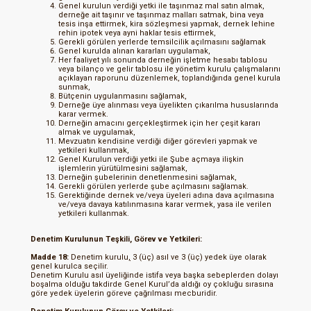
Genel kurulun verdiği yetki ile taşınmaz mal satın almak,
derneğe ait taşınır ve taşınmaz malları satmak, bina veya
tesis inşa ettirmek, kira sözleşmesi yapmak, dernek lehine
rehin ipotek veya ayni haklar tesis ettirmek,
Gerekli görülen yerlerde temsilcilik açılmasını sağlamak
Genel kurulda alınan kararları uygulamak,
Her faaliyet yılı sonunda derneğin işletme hesabı tablosu
veya bilanço ve gelir tablosu ile yönetim kurulu çalışmalarını
açıklayan raporunu düzenlemek, toplandığında genel kurula
sunmak,
Bütçenin uygulanmasını sağlamak,
Derneğe üye alınması veya üyelikten çıkarılma hususlarında
karar vermek.
Derneğin amacını gerçekleştirmek için her çeşit kararı
almak ve uygulamak,
Mevzuatın kendisine verdiği diğer görevleri yapmak ve
yetkileri kullanmak,
Genel Kurulun verdiği yetki ile Şube açmaya ilişkin
işlemlerin yürütülmesini sağlamak,
Derneğin şubelerinin denetlenmesini sağlamak,
Gerekli görülen yerlerde şube açılmasını sağlamak.
Gerektiğinde dernek ve/veya üyeleri adına dava açılmasına
ve/veya davaya katılınmasına karar vermek, yasa ile verilen
yetkileri kullanmak.
Denetim Kurulunun Teşkili, Görev ve Yetkileri:
Madde 18:
Denetim kurulu
,
3 (üç) asıl ve 3 (üç) yedek üye olarak
genel kurulca seçilir.
Denetim Kurulu asıl üyeliğinde istifa veya başka sebeplerden dolayı
boşalma olduğu takdirde Genel Kurul’da aldığı oy çokluğu sırasına
göre yedek üyelerin göreve çağrılması mecburidir.