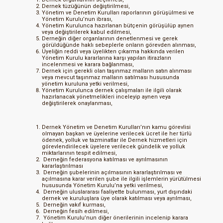
Dernek tüzüğünün değiştirilmesi,
Yönetim ve Denetim Kurulları raporlarının görüşülmesi ve
Yönetim Kurulu’nun ibrası,
Yönetim Kurulunca hazırlanan bütçenin görüşülüp aynen
veya değiştirilerek kabul edilmesi,
Derneğin diğer organlarının denetlenmesi ve gerek
görüldüğünde haklı sebeplerle onların görevden alınması,
Üyeliğin reddi veya üyelikten çıkarma hakkında verilen
Yönetim Kurulu kararlarına karşı yapılan itirazların
incelenmesi ve karara bağlanması,
Dernek için gerekli olan taşınmaz malların satın alınması
veya mevcut taşınmaz malların satılması hususunda
yönetim kuruluna yetki verilmesi,
Yönetim Kurulunca dernek çalışmaları ile ilgili olarak
hazırlanacak yönetmelikleri inceleyip aynen veya
değiştirilerek onaylanması,
Dernek Yönetim ve Denetim Kurulları’nın kamu görevlisi
olmayan başkan ve üyelerine verilecek ücret ile her türlü
ödenek, yolluk ve tazminatlar ile Dernek hizmetleri için
görevlendirilecek üyelere verilecek gündelik ve yolluk
miktarlarının tespit edilmesi,
Derneğin federasyona katılması ve ayrılmasının
kararlaştırılması
Derneğin şubelerinin açılmasının kararlaştırılması ve
açılmasına karar verilen şube ile ilgili işlemlerin yürütülmesi
hususunda Yönetim Kurulu’na yetki verilmesi,
Derneğin uluslararası faaliyette bulunması, yurt dışındaki
dernek ve kuruluşlara üye olarak katılması veya ayrılması,
Derneğin vakıf kurması,
Derneğin fesih edilmesi,
Yönetim Kurulu’nun diğer önerilerinin incelenip karara