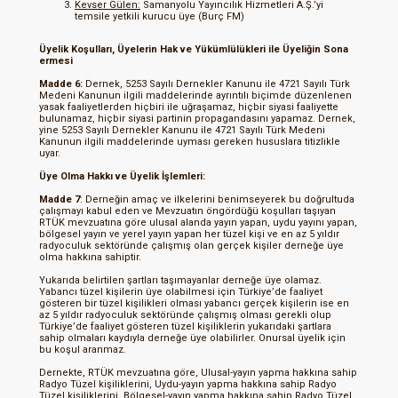
Kevser Gülen:
Samanyolu Yayıncılık Hizmetleri A.Ş.’yi
temsile yetkili kurucu üye (Burç FM)
Üyelik Koşulları, Üyelerin Hak ve Yükümlülükleri ile Üyeliğin Sona
ermesi
Madde 6:
Dernek, 5253 Sayılı Dernekler Kanunu ile 4721 Sayılı Türk
Medeni Kanunun ilgili maddelerinde ayrıntılı biçimde düzenlenen
yasak faaliyetlerden hiçbiri ile uğraşamaz, hiçbir siyasi faaliyette
bulunamaz, hiçbir siyasi partinin propagandasını yapamaz. Dernek,
yine 5253 Sayılı Dernekler Kanunu ile 4721 Sayılı Türk Medeni
Kanunun ilgili maddelerinde uyması gereken hususlara titizlikle
uyar.
Üye Olma Hakkı ve Üyelik İşlemleri:
Madde 7
: Derneğin amaç ve ilkelerini benimseyerek bu doğrultuda
çalışmayı kabul eden ve Mevzuatın öngördüğü koşulları taşıyan
RTÜK mevzuatına göre ulusal alanda yayın yapan, uydu yayını yapan,
bölgesel yayın ve yerel yayın yapan her tüzel kişi ve en az 5 yıldır
radyoculuk sektöründe çalışmış olan gerçek kişiler derneğe üye
olma hakkına sahiptir.
Yukarıda belirtilen şartları taşımayanlar derneğe üye olamaz.
Yabancı tüzel kişilerin üye olabilmesi için Türkiye’de faaliyet
gösteren bir tüzel kişilikleri olması yabancı gerçek kişilerin ise en
az 5 yıldır radyoculuk sektöründe çalışmış olması gerekli olup
Türkiye’de faaliyet gösteren tüzel kişiliklerin yukarıdaki şartlara
sahip olmaları kaydıyla derneğe üye olabilirler. Onursal üyelik için
bu koşul aranmaz.
Dernekte, RTÜK mevzuatına göre, Ulusal-yayın yapma hakkına sahip
Radyo Tüzel kişiliklerini, Uydu-yayın yapma hakkına sahip Radyo
Tüzel kişiliklerini, Bölgesel-yayın yapma hakkına sahip Radyo Tüzel