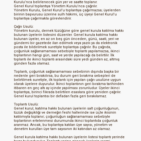
Kurulu’nca belirlenecek gün yer ve saatte toplanır.
Genel Kurul toplantıya Yönetim Kurulu’nca çağrılır.
Yönetim Kurulu, Genel Kurul’u toplantıya çağırmazsa; üyelerden
birinin başvurusu üzerine sulh hâkimi, üç üyeyi Genel Kurul’u
toplantıya çağırmakla görevlendirir.
Çağrı Usulü:
Yönetim kurulu, dernek tüzüğüne göre genel kurula katılma hakkı
bulunan üyelerin listesini düzenler. Genel kurula katılma hakkı
bulunan üyeler, en az on beş gün önceden, günü, saati, yeri ve
gündemi bir gazetede ilan edilmek veya yazılı ya da elektronik
posta ile bildirilmek suretiyle toplantıya çağrılır. Bu çağrıda,
çoğunluk sağlanamaması sebebiyle toplantı yapılamazsa, ikinci
toplantının hangi gün, saat ve yerde yapılacağı da belirtilir. İlk
toplantı ile ikinci toplantı arasındaki süre yedi günden az, altmış
günden fazla olamaz.
Toplantı, çoğunluk sağlanamaması sebebinin dışında başka bir
nedenle geri bırakılırsa, bu durum geri bırakma sebepleri de
belirtilmek suretiyle, ilk toplantı için yapılan çağrı usulüne uygun
olarak üyelere duyurulur. İkinci toplantının geri bırakma tarihinden
itibaren en geç altı ay içinde yapılması zorunludur. Üyeler ikinci
toplantıya, birinci fıkrada belirtilen esaslara göre yeniden çağrılır.
Genel kurul toplantısı bir defadan fazla geri bırakılamaz.
Toplantı Usulü:
Genel kurul, katılma hakkı bulunan üyelerin salt çoğunluğunun,
tüzük değişikliği ve derneğin feshi hallerinde ise üçte ikisinin
katılımıyla toplanır; çoğunluğun sağlanamaması sebebiyle
toplantının ertelenmesi durumunda ikinci toplantıda çoğunluk
aranmaz. Ancak, bu toplantıya katılan üye sayısı, yönetim ve
denetim kurulları üye tam sayısının iki katından az olamaz.
Genel kurula katılma hakkı bulunan üyelerin listesi toplantı yerinde