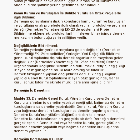
Nakdi yardımların bankalar aracılığıyla alınması ve kullanılmadan
önce bildirim şartının yerine getirilmesi zorunludur.
Kamu Kurum ve Kuruluşları İle Birlikte Yürütülen Ortak Projelerle
ilgili Bildirim:
Derneğin görev alanına ilişkin konularda kamu kurum ve kuruluşları
ile yürüttüğü ortak projelerle ilgili olarak yapılan protokol ve projenin
örneği (Dernekler Yönetmeliği EK- 23 de gösterilen) Proje
Bildirimine eklenerek, protokol tarihini izleyen bir ay içinde dernek
merkezinin bulunduğu yerin valiliğine verilir.
Değişikliklerin Bildirilmesi:
Derneğin yerleşim yerinde meydana gelen değişiklik (Dernekler
Yönetmeliği EK–24 te belirtilen)Yerleşim Yeri Değişiklik Bildirimi
genel kurul toplantısı dışında dernek organlarında meydana gelen
değişiklikler (Dernekler Yönetmeliği EK–25 te belirtilen) Dernek
Organlarındaki Değişiklik Bildirimi doldurulmak suretiyle, değişikliği
izleyen otuz gün içinde mülki idare amirliğine bildirilir.
Dernek tüzüğünde yapılan değişiklikler de tüzük değişikliğinin
yapıldığı Genel Kurul toplantısını izleyen otuz gün içinde, Genel
Kurul sonuç bildirimi ekinde mülki idare amirliğine bildirilir.
Derneğin İç Denetimi:
Madde 33:
Dernekte Genel Kurul, Yönetim Kurulu veya Denetim
Kurulu tarafından iç denetim yapılabileceği gibi, bağımsız denetim
kuruluşlarına da denetim yaptırılabilir. Genel kurul, Yönetim Kurulu
veya bağımsız denetim kuruluşlarınca denetim yapılmış olması,
Denetim Kurulu’nun yükümlülüğünü ortadan kaldırmaz.
Denetim Kurulu tarafından en geç yılda bir defa Derneğin denetimi
gerçekleştirilir. Genel Kurul veya Yönetim Kurulu, gerek görülen
hallerde denetim yapabilir veya bağımsız denetim kuruluşlarına
denetim yaptırabilir.
Derneğin Borçlanma Usulleri: