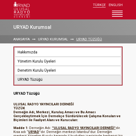
TÜRKÇE
ENGLISH
Uryad Kurumsal
URYAD Kurumsal
Üyeler
ANASAYFA
URYAD KURUMSAL
URYAD TÜZÜĞÜ
Uryad Üyelik
Hakkımızda
Araştırmalar
Yönetim Kurulu Üyeleri
Duyurular
Denetim Kurulu Üyeleri
Radyoyu Keşfedin
URYAD Tüzüğü
İletişim
URYAD Tüzüğü
ULUSAL RADYO YAYINCILARI DERNEĞİ
TÜZÜK
Derneğin Adı, Merkezi, Kuruluş Amacı ve Bu Amacı
Gerçekleştirmek İçin Dernekçe Sürdürülecek Çalışma Konuları
ve
Biçimleri ile Faaliyet Alanı ve Kurucuları:
Madde 1:
Derneğin Adı:
''ULUSAL RADYO YAYINCILARI DERNEĞİ
''
dir.
Kısa adı “
URYAD
”dır. Derneğin merkezi İstanbul'dur. Derneğin
merkezi Yönetim Kurulu kararıyla il hudutları içerisinde herhangi bir