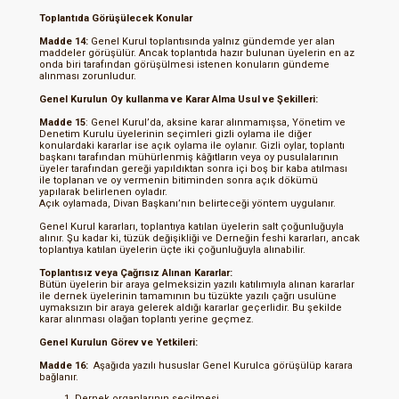
Toplantıda Görüşülecek Konular
Madde 14:
Genel Kurul toplantısında yalnız gündemde yer alan
maddeler görüşülür. Ancak toplantıda hazır bulunan üyelerin en az
onda biri tarafından görüşülmesi istenen konuların gündeme
alınması zorunludur.
Genel Kurulun Oy kullanma ve Karar Alma Usul ve Şekilleri:
Madde 15
: Genel Kurul’da, aksine karar alınmamışsa, Yönetim ve
Denetim Kurulu üyelerinin seçimleri gizli oylama ile diğer
konulardaki kararlar ise açık oylama ile oylanır. Gizli oylar, toplantı
başkanı tarafından mühürlenmiş kâğıtların veya oy pusulalarının
üyeler tarafından gereği yapıldıktan sonra içi boş bir kaba atılması
ile toplanan ve oy vermenin bitiminden sonra açık dökümü
yapılarak belirlenen oyladır.
Açık oylamada, Divan Başkanı’nın belirteceği yöntem uygulanır.
Genel Kurul kararları, toplantıya katılan üyelerin salt çoğunluğuyla
alınır. Şu kadar ki, tüzük değişikliği ve Derneğin feshi kararları, ancak
toplantıya katılan üyelerin üçte iki çoğunluğuyla alınabilir.
Toplantısız veya Çağrısız Alınan Kararlar:
Bütün üyelerin bir araya gelmeksizin yazılı katılımıyla alınan kararlar
ile dernek üyelerinin tamamının bu tüzükte yazılı çağrı usulüne
uymaksızın bir araya gelerek aldığı kararlar geçerlidir. Bu şekilde
karar alınması olağan toplantı yerine geçmez.
Genel Kurulun Görev ve Yetkileri:
Madde 16:
Aşağıda yazılı hususlar Genel Kurulca görüşülüp karara
bağlanır.
Dernek organlarının seçilmesi,