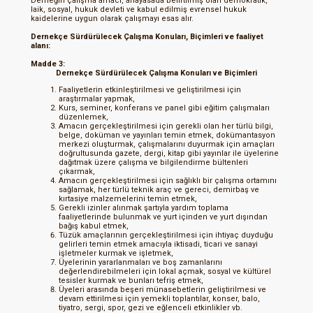
Derneğin çalışma amacı, anayasada belirtilmiş olan demokratik,
laik, sosyal, hukuk devleti ve kabul edilmiş evrensel hukuk
kaidelerine uygun olarak çalışmayı esas alır.
Dernekçe Sürdürülecek Çalışma Konuları, Biçimleri ve faaliyet
alanı:
Madde 3:
Dernekçe Sürdürülecek Çalışma Konuları ve Biçimleri
Faaliyetlerin etkinleştirilmesi ve geliştirilmesi için
araştırmalar yapmak,
Kurs, seminer, konferans ve panel gibi eğitim çalışmaları
düzenlemek,
Amacın gerçekleştirilmesi için gerekli olan her türlü bilgi,
belge, doküman ve yayınları temin etmek, dokümantasyon
merkezi oluşturmak, çalışmalarını duyurmak için amaçları
doğrultusunda gazete, dergi, kitap gibi yayınlar ile üyelerine
dağıtmak üzere çalışma ve bilgilendirme bültenleri
çıkarmak,
Amacın gerçekleştirilmesi için sağlıklı bir çalışma ortamını
sağlamak, her türlü teknik araç ve gereci, demirbaş ve
kırtasiye malzemelerini temin etmek,
Gerekli izinler alınmak şartıyla yardım toplama
faaliyetlerinde bulunmak ve yurt içinden ve yurt dışından
bağış kabul etmek,
Tüzük amaçlarının gerçekleştirilmesi için ihtiyaç duyduğu
gelirleri temin etmek amacıyla iktisadi, ticari ve sanayi
işletmeler kurmak ve işletmek,
Üyelerinin yararlanmaları ve boş zamanlarını
değerlendirebilmeleri için lokal açmak, sosyal ve kültürel
tesisler kurmak ve bunları tefriş etmek,
Üyeleri arasında beşeri münasebetlerin geliştirilmesi ve
devam ettirilmesi için yemekli toplantılar, konser, balo,
tiyatro, sergi, spor, gezi ve eğlenceli etkinlikler vb.