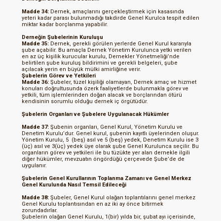
Madde 34:
Dernek, amaçlarını gerçekleştirmek için kasasında
yeteri kadar parası bulunmadığı takdirde Genel Kurulca tespit edilen
miktar kadar borçlanma yapabilir.
Derneğin Şubelerinin Kuruluşu
Madde 35:
Dernek, gerekli görülen yerlerde Genel Kurul kararıyla
şube açabilir. Bu amaçla Dernek Yönetim Kurulunca yetki verilen
en az üç kişilik kurucular kurulu, Dernekler Yönetmeliği’nde
belirtilen şube kuruluş bildirimini ve gerekli belgeleri, şube
açılacak yerin en büyük mülki amirliğine verir.
Şubelerin Görev ve Yetkileri
Madde 36:
Şubeler, tüzel kişiliği olamayan, Dernek amaç ve hizmet
konuları doğrultusunda özerk faaliyetlerde bulunmakla görev ve
yetkili, tüm işlemlerinden doğan alacak ve borçlarından ötürü
kendisinin sorumlu olduğu dernek iç örgütüdür.
Şubelerin Organları ve Şubelere Uygulanacak Hükümler
Madde 37:
Şubenin organları, Genel Kurul, Yönetim Kurulu ve
Denetim Kurulu’dur. Genel kurul, şubenin kayıtlı üyelerinden oluşur.
Yönetim Kurulu, 5 (beş) asıl ve 5 (beş) yedek, Denetim Kurulu ise 3
(üç) asıl ve 3(üç) yedek üye olarak şube Genel Kurulunca seçilir. Bu
organların görev ve yetkileri ile bu tüzükte yer alan dernekle ilgili
diğer hükümler, mevzuatın öngördüğü çerçevede Şube’de de
uygulanır.
Şubelerin Genel Kurullarının Toplanma Zamanı ve Genel Merkez
Genel Kurulunda Nasıl
Temsil Edileceği
Madde 38:
Şubeler, Genel Kurul olağan toplantılarını genel merkez
Genel Kurulu toplantısından en az iki ay önce bitirmek
zorundadırlar.
Şubelerin olağan Genel Kurulu, 1(bir) yılda bir, şubat ayı içerisinde,