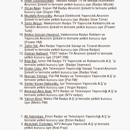
İlhan Uzundurukan
: Tatlıses Radyo TV ve Medya Hizmetleri
Anonim Şirketi’ni temsile yetkili kurucu üye (Radyo Müzik)
Olcay Akay
: Süper FM Radyo Anonim Şirketi’ni temsile yetkili
kurucu üye (Süper FM)
Mustafa Kıyıcıoğlu
: Avrupa Elektronik Yayıncılık Anonim
Şirketi’ni temsile yetkili kurucu üye (Radyo Slow Time)
Selin Algun
: Maksimum Radyo TV Yayıncılık Reklamcılık ve
Tanıtım Anonim Şirketi’ni temsile yetkili kurucu üye (Power
Türk)
Belkıs Gülcan Heperol:
Vakkoroma Radyo Reklam ve
Yayıncılık Anonim Şirketi’ni temsile yetkili kurucu üye
(Power FM)
Zafer İlik:
Aks Radyo Yayıncılık Sanayi ve Ticaret Anonim
Şirketi’ni temsile yetkili kurucu üye (Show Radyo)
Şükran Nalbant:
TGRT Haber TV Anonim Şirketi’ni temsile
yetkili kurucu üye (TGRT FM)
Bilal Bal:
İzmir FM Radyo TV Yayıncılık ve Reklamcılık A.Ş. ‘yi
temsile yetkili kurucu üye (Radyo Seymen)
Ender Uslu:
Artı Televizyon Yayıncılığı Sanayi Ticaret Anonim
Şirketi’ni temsile yetkili kurucu üye (Radyo Viva)
Nurcan Yılmaz:
Pal FM Radyo ve Televizyon Yayıncılık A.Ş.’yi
temsile yetkili kurucu üye (Pal FM)
Serter Koray Hatipoğlu:
Işıl Televizyon Yayıncılık A.Ş.’yi
temsile yetkili kurucu üye ( Virgin Radyo)
Ayşegül Akın Asal:
NTV Radyo ve Televizyon Yayıncılığı A.Ş.’yi
temsile yetkili kurucu üye (NTV radyo)
Yalçın Birol:
Metro FM Radyo A.Ş.’yi temsile yetkili kurucu
üye (Metro FM)
Ali Şahinbaş:
Emin Radyo ve Televizyon Yayıncılığı A.Ş.’yi
temsile yetkili kurucu üye (Emin Radyo)
Abdullah Özdoğan:
NTV Avrupa Yayıncılık A.Ş.’yi temsile
yetkili kurucu üye (Kral Pop)