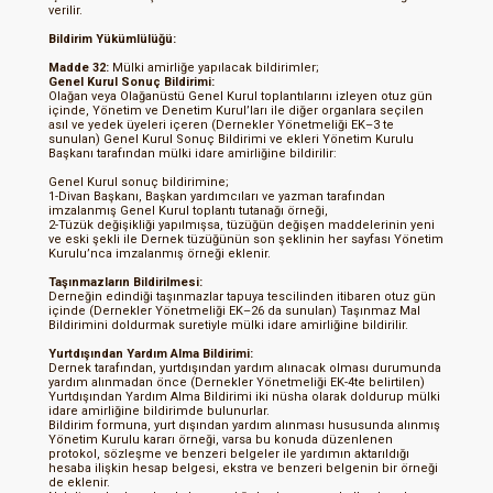
verilir.
Bildirim Yükümlülüğü:
Madde 32:
Mülki amirliğe yapılacak bildirimler;
Genel Kurul Sonuç Bildirimi:
Olağan veya Olağanüstü Genel Kurul toplantılarını izleyen otuz gün
içinde, Yönetim ve Denetim Kurul’ları ile diğer organlara seçilen
asıl ve yedek üyeleri içeren (Dernekler Yönetmeliği EK–3 te
sunulan) Genel Kurul Sonuç Bildirimi ve ekleri Yönetim Kurulu
Başkanı tarafından mülki idare amirliğine bildirilir:
Genel Kurul sonuç bildirimine;
1-Divan Başkanı, Başkan yardımcıları ve yazman tarafından
imzalanmış Genel Kurul toplantı tutanağı örneği,
2-Tüzük değişikliği yapılmışsa, tüzüğün değişen maddelerinin yeni
ve eski şekli ile Dernek tüzüğünün son şeklinin her sayfası Yönetim
Kurulu’nca imzalanmış örneği eklenir.
Taşınmazların Bildirilmesi:
Derneğin edindiği taşınmazlar tapuya tescilinden itibaren otuz gün
içinde (Dernekler Yönetmeliği EK–26 da sunulan) Taşınmaz Mal
Bildirimini doldurmak suretiyle mülki idare amirliğine bildirilir.
Yurtdışından Yardım Alma Bildirimi:
Dernek tarafından, yurtdışından yardım alınacak olması durumunda
yardım alınmadan önce (Dernekler Yönetmeliği EK-4te belirtilen)
Yurtdışından Yardım Alma Bildirimi iki nüsha olarak doldurup mülki
idare amirliğine bildirimde bulunurlar.
Bildirim formuna, yurt dışından yardım alınması hususunda alınmış
Yönetim Kurulu kararı örneği, varsa bu konuda düzenlenen
protokol, sözleşme ve benzeri belgeler ile yardımın aktarıldığı
hesaba ilişkin hesap belgesi, ekstra ve benzeri belgenin bir örneği
de eklenir.