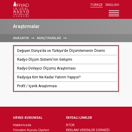
TÜRKÇE
ENGLISH
Uryad Kurumsal
Araştırmalar
Üyeler
ANASAYFA
ARAŞTIRMALAR
Uryad Üyelik
Değişen Dünya’da ve Türkiye’de Ölçümlemenin Önemi
Araştırmalar
Radyo Ölçüm Sistemi'nin Gelişimi
Duyurular
Radyo Dinleyici Ölçümü Araştırması
Radyoyu Keşfedin
Radyoya Kim Ne Kadar Yatırım Yapıyor?
İletişim
Profil / İçerik Araştırması
URYAD KURUMSAL
FAYDALI LİNKLER
Hakkımızda
RTÜK
Yönetim Kurulu Üyeleri
REKLAM VERENLER DERNEĞİ