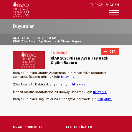
TÜRKÇE
ENGLISH
Uryad Kurumsal
Duyurular
Üyeler
ANASAYFA
DUYURULAR
RİAK 2026 Nisan Ayı Birey Bazlı Ölçüm Raporu
Uryad Üyelik
GERİ
18/06/2026
Araştırmalar
RİAK 2026 Nisan Ayı Birey Bazlı
Ölçüm Raporu
Duyurular
Radyo Dinleyici Ölçüm Araştırması'nın Nisan 2026 sonuçları
Radyoyu Keşfedin
açıklandı. Raporu görmek için
tıklayınız.
2026 Nisan 15 Dakikalık Erişimler için
tıklayınız.
İletişim
İl bazlı ölçüm sonuçlarına ait dosyayı indirmek için
tıklayınız.
Radyo Dinleyici Dağılımlarına ait dosyayı indirmek için
tıklayınız.
URYAD KURUMSAL
FAYDALI LİNKLER