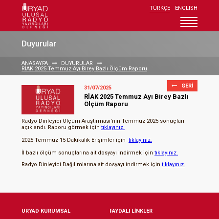
TÜRKÇE
ENGLISH
Uryad Kurumsal
Duyurular
Üyeler
ANASAYFA
DUYURULAR
RİAK 2025 Temmuz Ayı Birey Bazlı Ölçüm Raporu
Uryad Üyelik
GERİ
31/07/2025
Araştırmalar
RİAK 2025 Temmuz Ayı Birey Bazlı
Ölçüm Raporu
Duyurular
Radyo Dinleyici Ölçüm Araştırması'nın Temmuz 2025 sonuçları
Radyoyu Keşfedin
açıklandı. Raporu görmek için
tıklayınız.
2025 Temmuz 15 Dakikalık Erişimler için
tıklayınız.
İletişim
İl bazlı ölçüm sonuçlarına ait dosyayı indirmek için
tıklayınız.
Radyo Dinleyici Dağılımlarına ait dosyayı indirmek için
tıklayınız.
URYAD KURUMSAL
FAYDALI LİNKLER